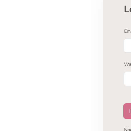
L
Ema
Wa
No