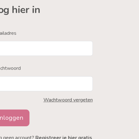
og hier in
iladres
chtwoord
Wachtwoord vergeten
Inloggen
g geen account?
Registreer je hier gratis