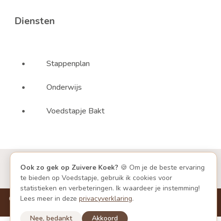
Diensten
Stappenplan
Onderwijs
Voedstapje Bakt
Ook zo gek op Zuivere Koek?
🍪 Om je de beste ervaring
Blijf op de hoogte!
te bieden op Voedstapje, gebruik ik cookies voor
statistieken en verbeteringen. Ik waardeer je instemming!
Copyright ©
2025
Voedstapje. Alle rechten voorbehouden.
Lees meer in deze
privacyverklaring
.
Algemene voorwaarden
en
privacyverklaring
Nee, bedankt
Akkoord