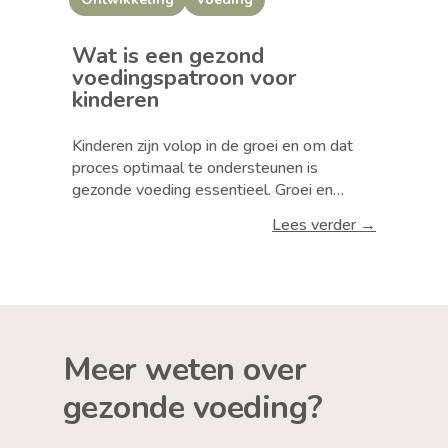
Wat is een gezond
voedingspatroon voor
kinderen
Kinderen zijn volop in de groei en om dat
proces optimaal te ondersteunen is
gezonde voeding essentieel. Groei en
ontwikkeling is mogelijk als je lijf de juiste
Lees verder →
bouw- en brandstoffen krijgt. En die haalt
hij uit voeding! In deze blog adviseer ik je
welke voeding de ontwikkeling van je kind
ondersteunt en hoe een gezond eetschema
er in de dagelijkse praktijk uitziet.
Meer weten over
gezonde voeding?