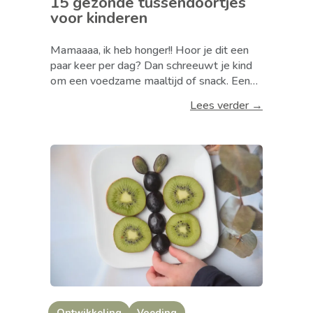
15 gezonde tussendoortjes
voor kinderen
Mamaaaa, ik heb honger!! Hoor je dit een
paar keer per dag? Dan schreeuwt je kind
om een voedzame maaltijd of snack. Een
snack waarvan de bloedsuikerspiegel
Lees verder →
stabiel blijft en het buikje goed vult.
Daarmee doe je je kind het grootste
plezier. Maar wat is dat dan?
Ontwikkeling
Voeding