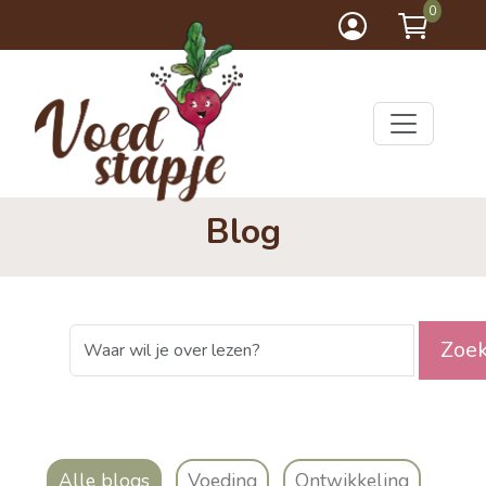
0
Blog
Zoe
Alle blogs
Voeding
Ontwikkeling