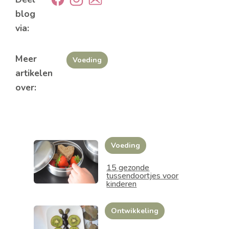
blog
via:
Meer
Voeding
artikelen
over:
Voeding
15 gezonde
tussendoortjes voor
kinderen
Ontwikkeling