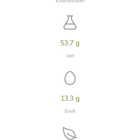
Koolhydraten
53,7 g
Vet
13,3 g
Eiwit