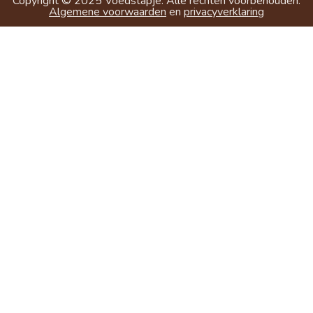
Copyright ©
2025
Voedstapje. Alle rechten voorbehouden.
Algemene voorwaarden
en
privacyverklaring