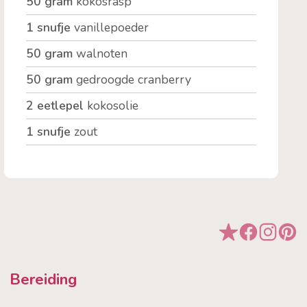
50 gram
kokosrasp
1 snufje
vanillepoeder
50 gram
walnoten
50 gram
gedroogde cranberry
2 eetlepel
kokosolie
1 snufje
zout
Bereiding