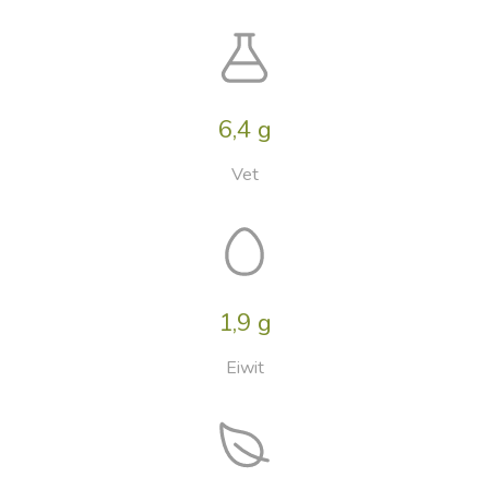
6,4 g
Vet
1,9 g
Eiwit