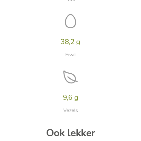
38,2 g
Eiwit
9,6 g
Vezels
Ook lekker