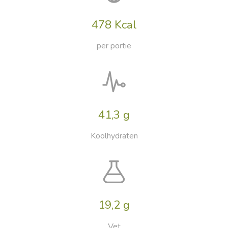
478 Kcal
per portie
41,3 g
Koolhydraten
19,2 g
Vet