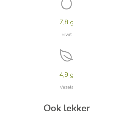
7,8 g
Eiwit
4,9 g
Vezels
Ook lekker