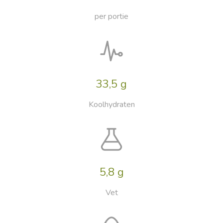
per portie
33,5 g
Koolhydraten
5,8 g
Vet