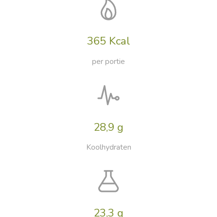
365 Kcal
per portie
28,9 g
Koolhydraten
23,3 g