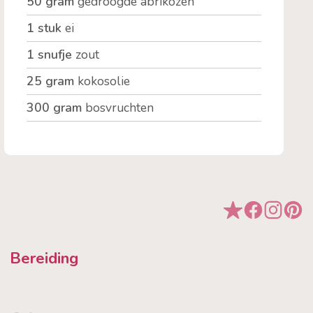
50 gram
gedroogde abrikozen
1 stuk
ei
1 snufje
zout
25 gram
kokosolie
300 gram
bosvruchten
Bereiding