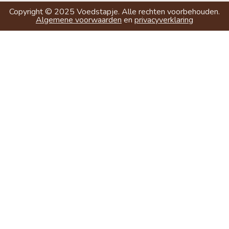
Copyright ©
2025
Voedstapje. Alle rechten voorbehouden.
Algemene voorwaarden
en
privacyverklaring