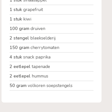
1 stuk
sinaasappel
1 stuk
grapefruit
1 stuk
kiwi
100 gram
druiven
2 stengel
bleekselderij
150 gram
cherrytomaten
4 stuk
snack paprika
2 eetlepel
tapenade
2 eetlepel
hummus
50 gram
volkoren soepstengels