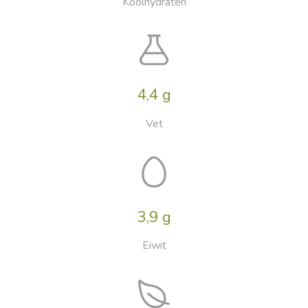
Koolhydraten
4,4 g
Vet
3,9 g
Eiwit