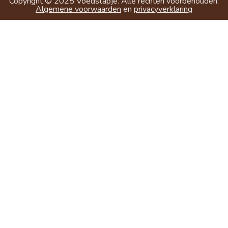
Copyright ©
2025
Voedstapje. Alle rechten voorbehouden.
Algemene voorwaarden
en
privacyverklaring