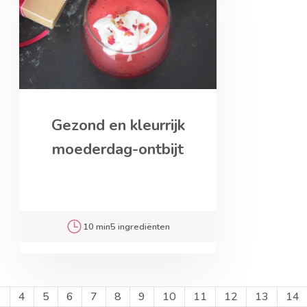
Gezond en kleurrijk
moederdag-ontbijt
10 min
5 ingrediënten
3
4
5
6
7
8
9
10
11
12
13
14