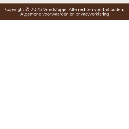
Copyright ©
2025
Voedstapje. Alle rechten voorbehouden.
Algemene voorwaarden
en
privacyverklaring