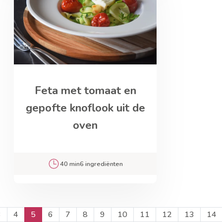
Feta met tomaat en
gepofte knoflook uit de
oven
40 min
6 ingrediënten
3
4
5
6
7
8
9
10
11
12
13
14