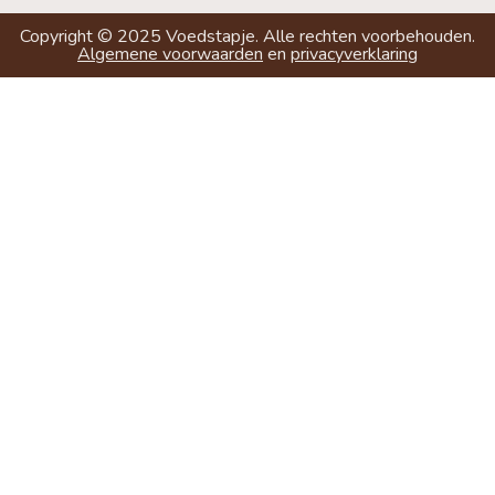
Copyright ©
2025
Voedstapje. Alle rechten voorbehouden.
Algemene voorwaarden
en
privacyverklaring